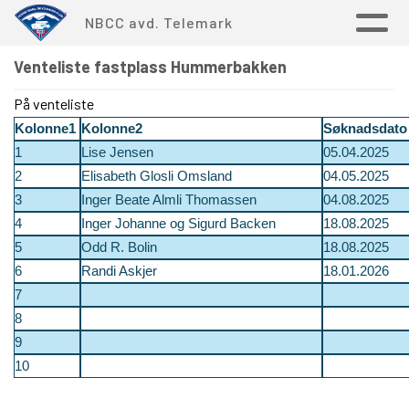
NBCC avd. Telemark
Venteliste fastplass Hummerbakken
På venteliste
Kolonne1
Kolonne2
Søknadsdato
1
Lise Jensen
05.04.2025
2
Elisabeth Glosli Omsland
04.05.2025
3
Inger Beate Almli Thomassen
04.08.2025
4
Inger Johanne og Sigurd Backen
18.08.2025
5
Odd R. Bolin
18.08.2025
6
Randi Askjer
18.01.2026
7
8
9
10